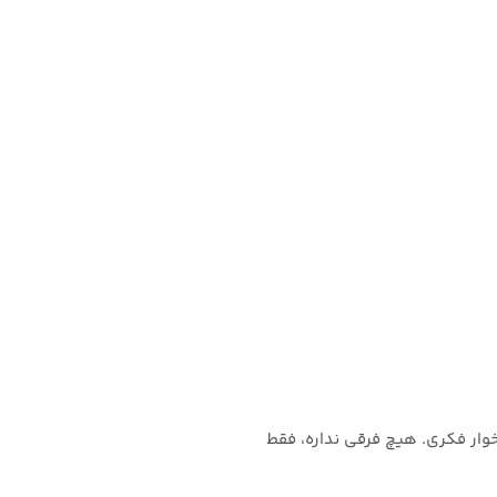
ی زیادی اورثینک می‌کنه!» همون یعنی نشخوار فکری. به زبان علمی‌تر، Overthinking = نشخوار فکری. هیچ فرقی نداره، فقط