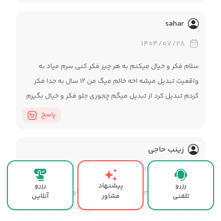
sahar
۱۴۰۴/۰۷/۲۸
سلام فکر و خیال میکنم به هر چیز فکر کنی سرم میاد به
واقعیت تبدیل میشه اخه خالم میگ من ۱۲ سال به جدا فکر
کردم تبدیل کرد از تبدیل میگم چجوری جلو فکر و خیال بگیرم
پاسخ
زینب حاجی
۱۴۰۴/۱۰/۰۶
رزرو
پیشنهاد
رزرو
من دیشب فکر کنم تو اینجا پیام دادم مشاوره خواستم
تلفنی
مشاور
آنلاین
شماره کارت برام فرستادن من هم صبح مهمان داشتم برم