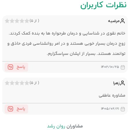
نظرات کاربران
سابقه حرفه‌ای
دارای ۱۳ سال سابقه کاری در حوزه درمان فردی و زوجی
مرضیه
( از ۵)
در جلسات من این‌ها اتفاق نمی‌افتد:
خانم نقوی در شناسایی و درمان طرحواره ها به بنده کمک کردند.
قضاوت درباره روابط یا انتخاب‌های مراجع
نادیده‌گرفتن ریشه‌های هیجانی مسائل
زوج درمان بسیار خوبی هستند و در امر روانشناسی فردی حاذق و
ارائه راه‌حل‌های کلی بدون توجه به الگوهای فردی
توانمند هستند. بسیار از ایشان سپاسگزارم.
پاسخ
۱۴۰۲/۱۰/۲۵
زهرا
( از ۵)
مشاوره عاطفی
پاسخ
۱۴۰۵/۰۲/۲۱
مشاوران
روان رشد