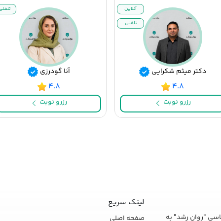
آنلاین
تلفنی
تلفنی
دکتر میثم شکرایی
آنا گودرزی
۴.۸
۴.۸
رزرو نوبت
رزرو نوبت
لینک سریع
سی "روان رشد" به
صفحه اصلی