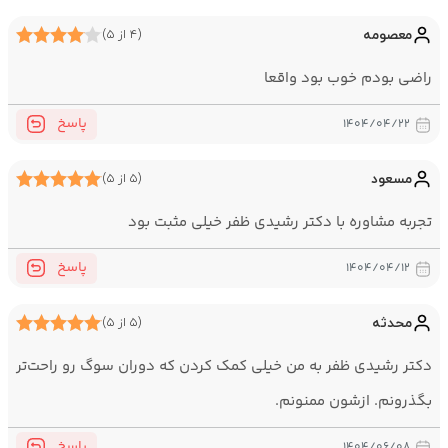
PTSD
معصومه
(۴ از ۵)
مشکلات ارتباطی
الگوهای تکرار شونده و مخرب رفتاری
راضی بودم خوب بود واقعا
تروما
اضطراب و استرس
پاسخ
۱۴۰۴/۰۴/۲۲
خیانت
بیماری‌های مزمن
مسعود
(۵ از ۵)
درمان شناختی‌رفتاری (CBT)
تجربه مشاوره با دکتر رشیدی ظفر خیلی مثبت بود
درمان مبتنی بر پذیرش و تعهد (ACT)
طرحواره‌درمانی
پاسخ
۱۴۰۴/۰۴/۱۲
واقعیت‌درمانی
هیپنوتراپی
محدثه
(۵ از ۵)
PTC
دکتر رشیدی ظفر به من خیلی کمک کردن که دوران سوگ رو راحت‌تر
NET
بگذرونم. ازشون ممنونم.
سابقه حرفه‌ای
دارای ۱۳ سال سابقه کاری در حوزه درمان فردی و زوجی
پاسخ
۱۴۰۴/۰۶/۰۸