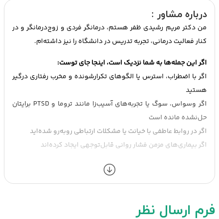
درباره مشاور :
من دکتر مریم رشیدی ظفر هستم، درمانگر فردی و زوج‌درمانگر و در
کنار فعالیت درمانی، تجربه تدریس در دانشگاه را نیز داشته‌ام.
اگر این جمله‌ها به شما نزدیک است، اینجا جای توست:
اگر با اضطراب، استرس یا الگوهای تکرارشونده و مخرب رفتاری درگیر
هستید
اگر وسواس، سوگ یا تجربه‌های آسیب‌زا مانند تروما و PTSD برایتان
حل‌نشده مانده است
اگر در روابط عاطفی با خیانت یا مشکلات ارتباطی روبه‌رو شده‌اید
اگر بیماری‌های مزمن فشار روانی قابل‌توجهی ایجاد کرده‌اند
با چه کسانی کار می‌کنم؟
بزرگسالان در درمان فردی
زوج‌ها
فرم ارسال نظر
افراد متقاضی مشاوره پیش از ازدواج