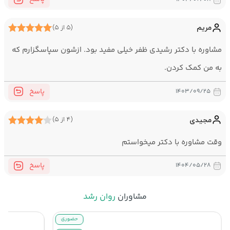
در جلسات من این‌ها اتفاق نمی‌افتد:
مریم
(۵ از ۵)
قضاوت درباره روابط یا تجربه‌های مراجع
سطحی‌نگری به تروما، سوگ یا الگوهای رفتاری
مشاوره با دکتر رشیدی ظفر خیلی مفید بود. ازشون سپاسگزارم که
تحمیل یک مسیر درمانی ثابت بدون توجه به نیاز مراجع
به من کمک کردن.
پاسخ
۱۴۰۳/۰۹/۲۵
مجیدی
(۴ از ۵)
وقت مشاوره با دکتر میخواستم
پاسخ
۱۴۰۴/۰۵/۲۸
مشاوران
روان رشد
حضوری