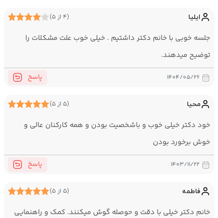
دارای ۶ سال سابقه کاری در حوزه روان‌شناسی کودک و نوجوان
ایلیا
(۴ از ۵)
در جلسات من این‌ها اتفاق نمی‌افتد:
جلسه خوبی با خانم دکتر داشتیم . خیلی خوب علت مشکلات را
قضاوت کودک، نوجوان یا والدین
توضیح میدهند.
نادیده‌گرفتن نقش خانواده در روند درمان
ارائه راهکارهای غیر متناسب با سن و شرایط رشدی مراجع
پاسخ
۱۴۰۴/۰۵/۲۶
محیا
(۵ از ۵)
خود دکتر خیلی خوب و باشخصیت بودن و همه کارکنان عالی و
خوش برخورد بودن
پاسخ
۱۴۰۳/۱۱/۲۲
فاطمه
(۵ از ۵)
خانم دکتر خیلی با دقت و حوصله گوش میکنند. کمک و راهنمایی