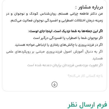
درباره مشاور :
من دکتر فاطمه چراغی هستم، روان‌شناس کودک و نوجوان و در
زمینه درمان اختلالات اضطرابی و افسردگی نوجوان فعالیت می‌کنم.
اگر این جمله‌ها به شما نزدیک است، اینجا جای توست:
اگر نوجوان شما با اضطراب یا افسردگی درگیر است
اگر در فرزندپروری با چالش‌های رفتاری یا ارتباطی مواجه هستید
اگر به دنبال آموزش اصول فرزندپروری مبتنی بر رویکردهای علمی
هستید
اگر تقویت عزت‌نفس فرزندتان برایتان دغدغه شده است
با چه کسانی کار می‌کنم؟
کودکان و نوجوانان
والدین متقاضی آموزش فرزندپروری
نوجوانان با اختلالات اضطرابی و افسردگی
فرم ارسال نظر
سبک کاری من