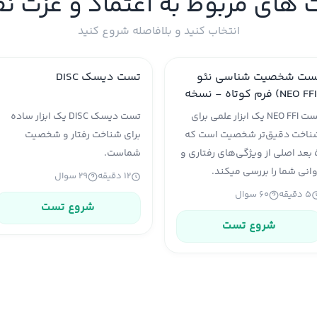
های مربوط به اعتماد و عزت 
انتخاب کنید و بلافاصله شروع کنید
ست شخصیت شناسی نئو
تست دیسک DISC
(NEO FFI) فرم کوتاه - نسخه
یشرفته
تست NEO FFI یک ابزار علمی برای
تست دیسک DISC یک ابزار ساده
ناخت دقیق‌تر شخصیت است که
برای شناخت رفتار و شخصیت
۵ بعد اصلی از ویژگی‌های رفتاری و
شماست.
انی شما را بررسی میکند.
۱۲ دقیقه
۲۹ سوال
۵ دقیقه
۶۰ سوال
شروع تست
شروع تست