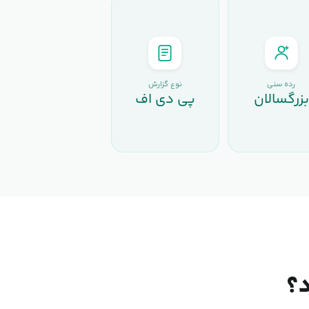
رده سنی
نوع گزارش
بزرگسالان
پی دی اف
د؟