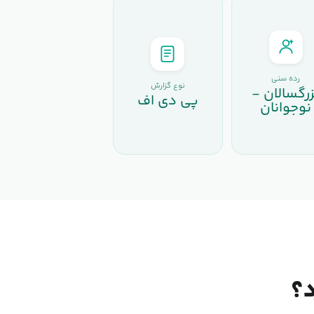
رده سنی
نوع گزارش
زرگسالان -
پی دی اف
نوجوانان
د؟