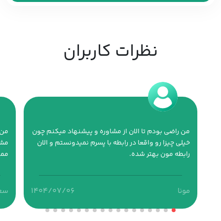
نظرات کاربران
من راضی بودم تا الان از مشاوره و پیشنهاد میکنم چون
من 
خیلی چیزا رو واقعا در رابطه با پسرم نمیدونستم و الان
مشا
رابطه مون بهتر شده.
ممن
۱۴۰۴/۰۷/۰۶
مونا
سع